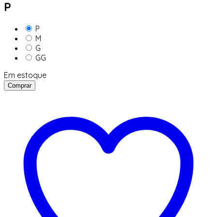
P
P
M
G
GG
Em estoque
Comprar