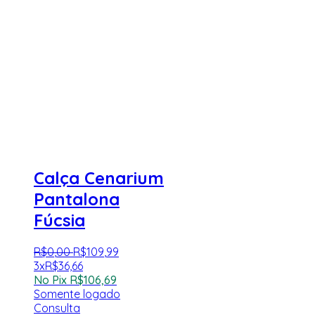
Calça Cenarium
Pantalona
Fúcsia
R$
0
,
00
R$
109
,
99
3x
R$
36,66
No Pix
R$
106,69
Somente logado
Consulta