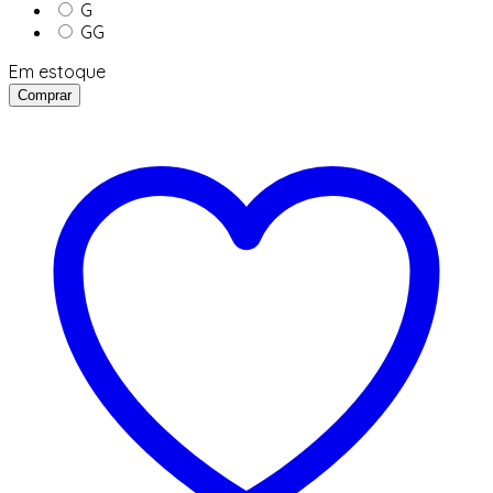
G
GG
Em estoque
Comprar