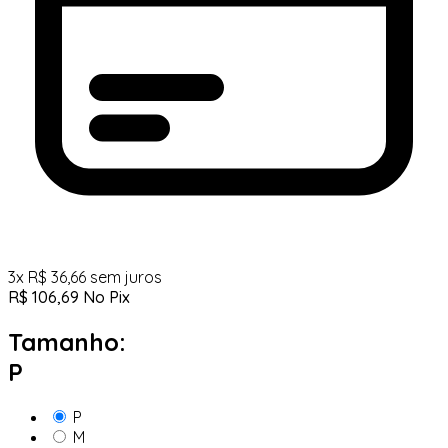
3
x
R$
36,66
sem juros
R$
106,69
No Pix
Tamanho:
P
P
M