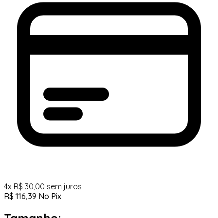
4
x
R$
30,00
sem juros
R$
116,39
No Pix