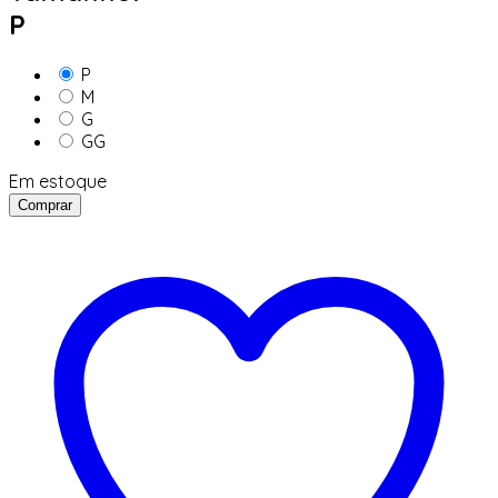
P
P
M
G
GG
Em estoque
Comprar